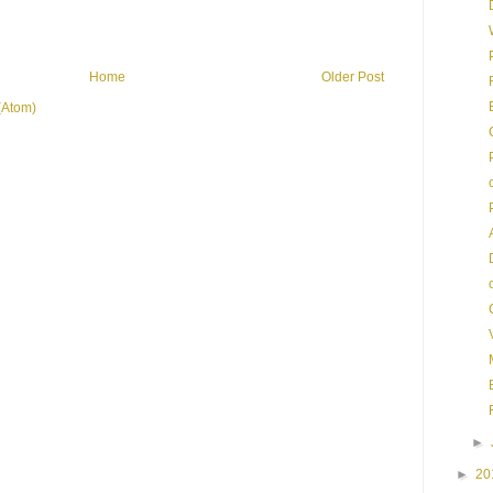
Home
Older Post
(Atom)
►
►
20