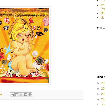
Cua
eve
da
htt
My 
Follo
Blog A
►
20
►
20
►
20
AM
►
20
►
20